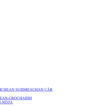
AICHEAN SUIDHEACHAN CÀR
HEAN-CROCHAIDH
R-NÒTA