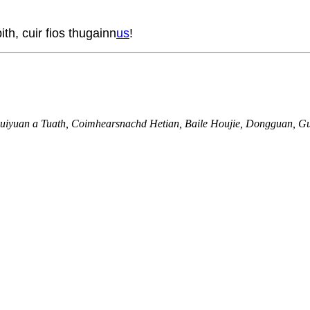
th, cuir fios thugainn
us
!
uiyuan a Tuath, Coimhearsnachd Hetian, Baile Houjie, Dongguan, G