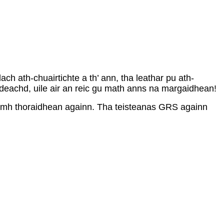
h ath-chuairtichte a th’ ann, tha leathar pu ath-
 cuideachd, uile air an reic gu math anns na margaidhean!
ìomh thoraidhean againn. Tha teisteanas GRS againn