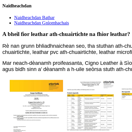
Naidheachdan
Naidheachdan Bathar
Naidheachdan Gnìomhachais
A bheil fìor leathar ath-chuairtichte na fhìor leathar?
Rè nan grunn bhliadhnaichean seo, tha stuthan ath-chuai
chuairtichte, leathar pvc ath-chuairtichte, leathar micr
Mar neach-dèanamh proifeasanta, Cigno Leather à Sìon
agus bidh sinn a’ dèanamh a h-uile seòrsa stuth ath-ch