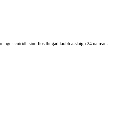
nn agus cuiridh sinn fios thugad taobh a-staigh 24 uairean.