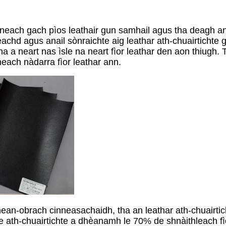
nneach gach pìos leathair gun samhail agus tha deagh an
achd agus anail sònraichte aig leathar ath-chuairtichte 
 a neart nas ìsle na neart fìor leathar den aon thiugh. 
neach nàdarra fìor leathar ann.
an-obrach cinneasachaidh, tha an leathar ath-chuairticht
e ath-chuairtichte a dhèanamh le 70% de shnàithleach fì