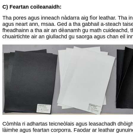
C) Feartan coileanaidh:
Tha pores agus inneach nàdarra aig fìor leathar. Tha i
agus neart ann, msaa. Ged a tha gabhail a-steach taise
fheadhainn a tha air an dèanamh gu math cuideachd, tha
chuairtichte air an giullachd gu saorga agus chan eil in
Còmhla ri adhartas teicneòlais agus leasachadh dhòighe
làimhe agus feartan corporra. Faodar ar leathar gunuin