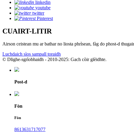
linkedin
youtube
twitter
Pinterest
CUAIRT-LITIR
Airson ceistean mu ar bathar no liosta phrìsean, fàg do phost-d thugai
Luchdaich sìos sampall toraidh
© Dlighe-sgrìobhaidh - 2010-2025: Gach còir glèidhte.
Post-d
Fòn
Fòn
8613631717077