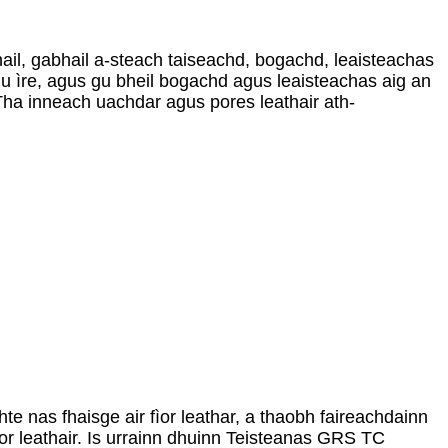
ail, gabhail a-steach taiseachd, bogachd, leaisteachas
gu ìre, agus gu bheil bogachd agus leaisteachas aig an
Tha inneach uachdar agus pores leathair ath-
e nas fhaisge air fìor leathar, a thaobh faireachdainn
or leathair. Is urrainn dhuinn Teisteanas GRS TC