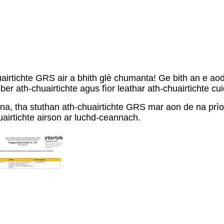
rtichte GRS air a bhith glè chumanta! Ge bith an e aodac
ofiber ath-chuairtichte agus fìor leathar ath-chuairtichte
a, tha stuthan ath-chuairtichte GRS mar aon de na pr
uairtichte airson ar luchd-ceannach.