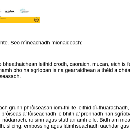
rtichte. Seo mìneachadh mionaideach:
ho bheathaichean leithid crodh, caoraich, mucan, eich is f
èanamh bho na sgrìoban is na gearraidhean a thèid a dhèan
iseasadh.
teach grunn phròiseasan iom-fhillte leithid dì-fhuarachad
m pròiseas a’ tòiseachadh le bhith a’ pronnadh nan sgrì
ir nàdarrach, roisinn agus stuthan amh eile. Bidh am me
hadh, slicing, embossing agus làimhseachadh uachdar gu