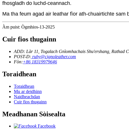
fhosgladh do luchd-ceannach.
Ma tha feum agad air leathar fìor ath-chuairtichte sam bi
Àm puist: Ògmhios-13-2025
Cuir fios thugainn
ADD: Làr 11, Togalach Gnìomhachais Shu'ershang, Rathad C
POST-D:
ruby@cignoleather.com
Fòn:
+86 18319979646
Toraidhean
Toraidhean
Mu ar deidhinn
Naidheachdan
Cuir fios thugainn
Meadhanan Sòisealta
Facebook