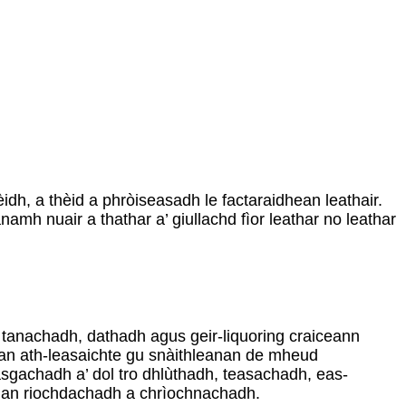
èidh, a thèid a phròiseasadh le factaraidhean leathair.
amh nuair a thathar a’ giullachd fìor leathar no leathar
h, tanachadh, dathadh agus geir-liquoring craiceann
oban ath-leasaichte gu snàithleanan de mheud
asgachadh a’ dol tro dhlùthadh, teasachadh, eas-
s an riochdachadh a chrìochnachadh.