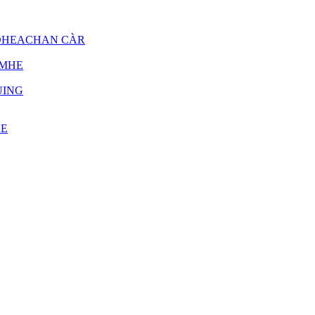
IDHEACHAN CÀR
IMHE
UING
HE