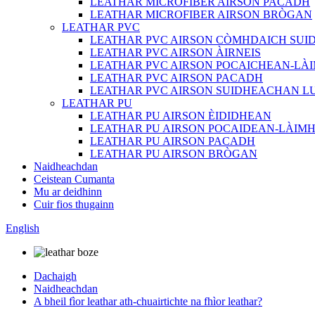
LEATHAR MICROFIBER AIRSON PACADH
LEATHAR MICROFIBER AIRSON BRÒGAN
LEATHAR PVC
LEATHAR PVC AIRSON CÒMHDAICH SU
LEATHAR PVC AIRSON ÀIRNEIS
LEATHAR PVC AIRSON POCAICHEAN-LÀ
LEATHAR PVC AIRSON PACADH
LEATHAR PVC AIRSON SUIDHEACHAN L
LEATHAR PU
LEATHAR PU AIRSON ÈIDIDHEAN
LEATHAR PU AIRSON POCAIDEAN-LÀIM
LEATHAR PU AIRSON PACADH
LEATHAR PU AIRSON BRÒGAN
Naidheachdan
Ceistean Cumanta
Mu ar deidhinn
Cuir fios thugainn
English
Dachaigh
Naidheachdan
A bheil fìor leathar ath-chuairtichte na fhìor leathar?