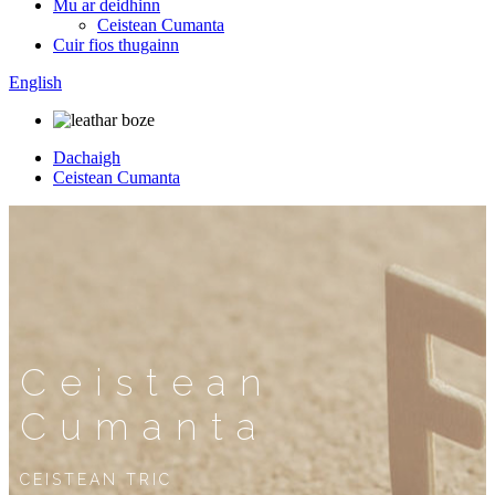
Mu ar deidhinn
Ceistean Cumanta
Cuir fios thugainn
English
Dachaigh
Ceistean Cumanta
Ceistean
Cumanta
CEISTEAN TRIC