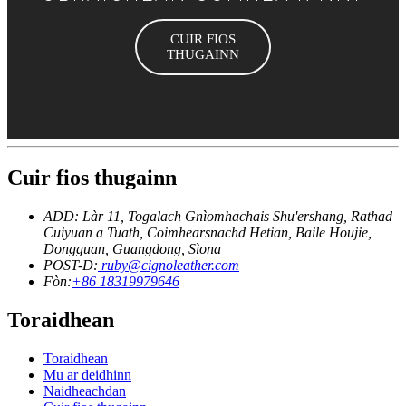
CUIR FIOS
THUGAINN
Cuir fios thugainn
ADD: Làr 11, Togalach Gnìomhachais Shu'ershang, Rathad
Cuiyuan a Tuath, Coimhearsnachd Hetian, Baile Houjie,
Dongguan, Guangdong, Sìona
POST-D:
ruby@cignoleather.com
Fòn:
+86 18319979646
Toraidhean
Toraidhean
Mu ar deidhinn
Naidheachdan