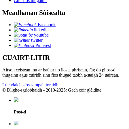
Cuir fios thugainn
Meadhanan Sòisealta
Facebook
linkedin
youtube
twitter
Pinterest
CUAIRT-LITIR
Airson ceistean mu ar bathar no liosta phrìsean, fàg do phost-d
thugainn agus cuiridh sinn fios thugad taobh a-staigh 24 uairean.
Luchdaich sìos sampall toraidh
© Dlighe-sgrìobhaidh - 2010-2025: Gach còir glèidhte.
Post-d