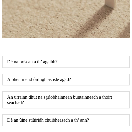
Dè na prìsean a th’ agaibh?
A bheil meud òrdugh as ìsle agad?
An urrainn dhut na sgrìobhainnean buntainneach a thoirt
seachad?
Dè an ùine stiùiridh chuibheasach a th’ ann?