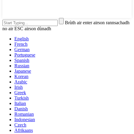
Brùth air enter airson rannsachadh
no air ESC airson dùnadh
English
French
German
Portuguese
Spanish
Russian
Japanese
Korean
Arabic
Irish
Greek
Turkish
Italian
Danish
Romanian
Indonesian
Czech
Afrikaans