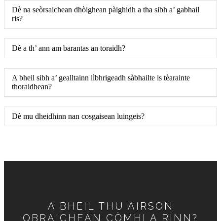
Dè na seòrsaichean dhòighean pàighidh a tha sibh a’ gabhail
ris?
Dè a th’ ann am barantas an toraidh?
A bheil sibh a’ gealltainn lìbhrigeadh sàbhailte is tèarainte
thoraidhean?
Dè mu dheidhinn nan cosgaisean luingeis?
A BHEIL THU AIRSON
OBRAICHEAN CÒMHLA RINN?