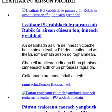
LEATHAR PU AIRSON PACADH
Leathair PU cabhlach le pàtran ciùb
Rubik ùr airson cùisean fòn, inneach
greabhail
An dealbhadh as ùire de inneach cloiche
briste airson leathar PU den chàileachd as
fheàrr, ioma-dhath airson do roghainnean.
Chan eil truailleadh idir ann bhon phròiseas
cinneasachaidh chun phròiseas tagraidh.
Coileanadh àrainneachdail air leth.
rannsachadh
mion-fhiosrachadh
Pàtran craiceann caorach yangbuck