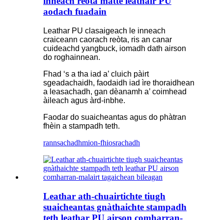
inneach reòta matte leathair PU
aodach fuadain
Leathar PU clasaigeach le inneach
craiceann caorach reòta, ris an canar
cuideachd yangbuck, iomadh dath airson
do roghainnean.
Fhad ‘s a tha iad a’ cluich pàirt
sgeadachaidh, faodaidh iad ìre thoraidhean
a leasachadh, gan dèanamh a’ coimhead
àileach agus àrd-inbhe.
Faodar do suaicheantas agus do phàtran
fhèin a stampadh teth.
rannsachadh
mion-fhiosrachadh
Leathar ath-chuairtichte tiugh
suaicheantas gnàthaichte stampadh
teth leathar PU airson comharran-