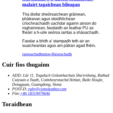
malairt tagaichean bileagan
Tha diofar sheòrsaichean gràinean,
phàtranan agus stoidhlichean
crìochnachaidh uachdar againn airson do
roghainnean, faodaidh an leathar PU as
fheàrr a h-uile seòrsa iarrtas a shàsachadh.
Faodar a bhith a’ stampadh teth air an
suaicheantas agus am pàtran agad fhèin.
rannsachadh
mion-fhiosrachadh
Cuir fios thugainn
ADD: Làr 11, Togalach Gnìomhachais Shu'ershang, Rathad
Cuiyuan a Tuath, Coimhearsnachd Hetian, Baile Houjie,
Dongguan, Guangdong, Sìona
POST-D:
ruby@cignoleather.com
Fòn:
+86 18319979646
Toraidhean