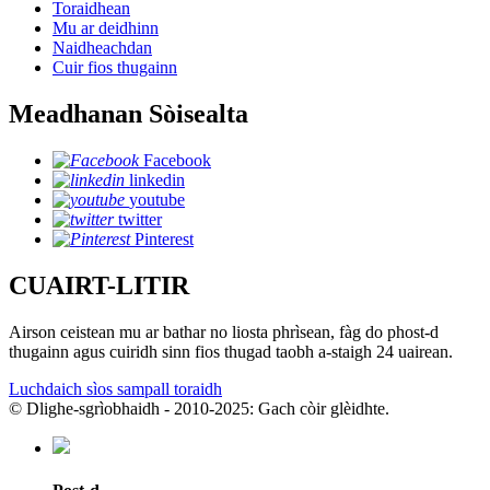
Toraidhean
Mu ar deidhinn
Naidheachdan
Cuir fios thugainn
Meadhanan Sòisealta
Facebook
linkedin
youtube
twitter
Pinterest
CUAIRT-LITIR
Airson ceistean mu ar bathar no liosta phrìsean, fàg do phost-d
thugainn agus cuiridh sinn fios thugad taobh a-staigh 24 uairean.
Luchdaich sìos sampall toraidh
© Dlighe-sgrìobhaidh - 2010-2025: Gach còir glèidhte.