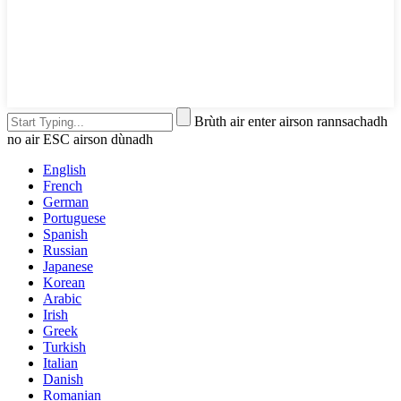
Brùth air enter airson rannsachadh
no air ESC airson dùnadh
English
French
German
Portuguese
Spanish
Russian
Japanese
Korean
Arabic
Irish
Greek
Turkish
Italian
Danish
Romanian