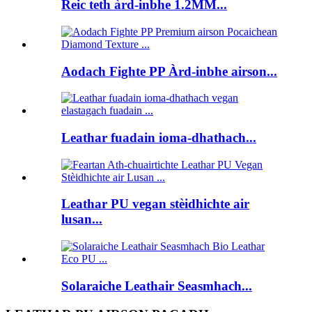
Reic teth àrd-inbhe 1.2MM...
Aodach Fighte PP Àrd-inbhe airson...
Leathar fuadain ioma-dhathach...
Leathar PU vegan stèidhichte air
lusan...
Solaraiche Leathair Seasmhach...